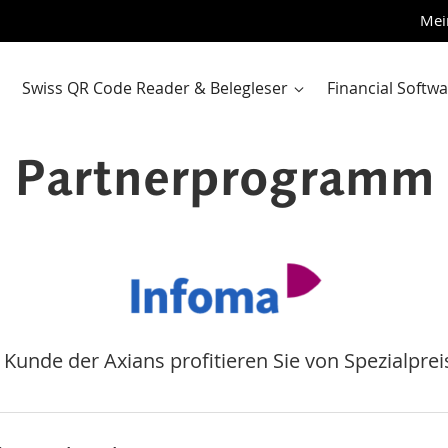
Zum
Mei
Inhalt
sprin
Swiss QR Code Reader & Belegleser
Financial Softw
Partnerprogramm
 Kunde der Axians profitieren Sie von Spezialpre