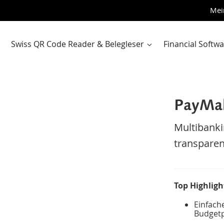
Zum
Mei
Inhalt
sprin
Swiss QR Code Reader & Belegleser
Financial Softw
PayMak
Multibank
transpare
Top Highligh
Einfach
Budget