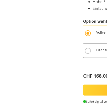
Hohe Si
Einfach
Option wäh
Vollve
Lizenz
CHF 168.0
Sofort digital v