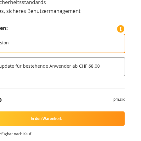
cherheitsstandards
es, sicheres Benutzermanagement
len
rsion
update für bestehende Anwender ab CHF 68.00
0
pm.six
In den Warenkorb
erfügbar nach Kauf