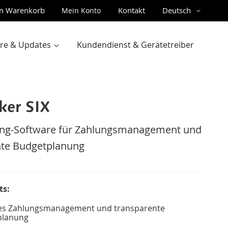
Sprache
n Warenkorb
Kontakt
Deutsch
Mein Konto
gen
are & Updates
Kundendienst & Gerätetreiber
er SIX
ing-Software für Zahlungsmanagement und
nte Budgetplanung
ts:
es Zahlungsmanagement und transparente
planung