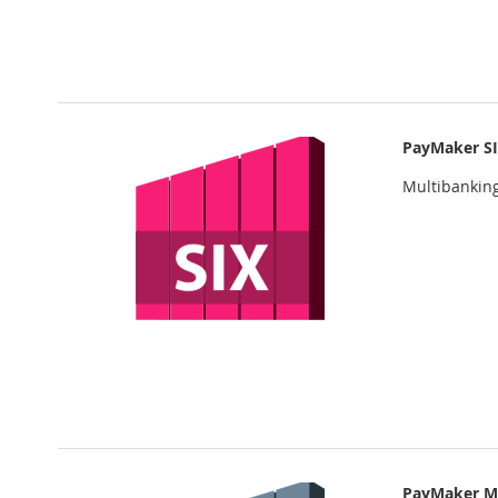
PayMaker S
Multibankin
PayMaker M