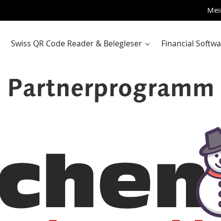
Zum
Mei
Inhalt
sprin
Swiss QR Code Reader & Belegleser
Financial Softw
Partnerprogramm