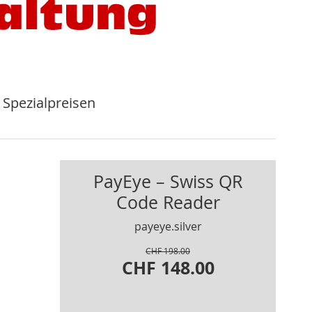
 Spezialpreisen
PayEye – Swiss QR
Code Reader
payeye.silver
CHF 198.00
CHF 148.00