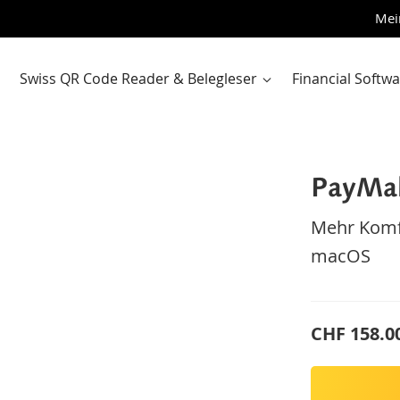
Zum
Mei
Inhalt
sprin
Swiss QR Code Reader & Belegleser
Financial Softw
PayMak
Mehr Komfo
macOS
CHF 158.0