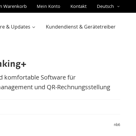
Sprache
n Warenkorb
Kontakt
Deutsch
Mein Konto
gen
are & Updates
Kundendienst & Gerätetreiber
nking+
d komfortable Software für
anagement und QR-Rechnungsstellung
nb6