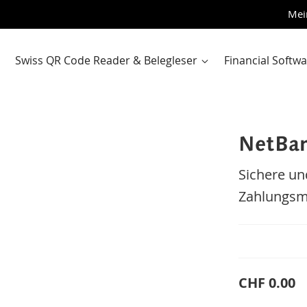
Zum
Mei
Inhalt
sprin
Swiss QR Code Reader & Belegleser
Financial Softw
NetBa
Sichere un
Zahlungsm
CHF 0.00