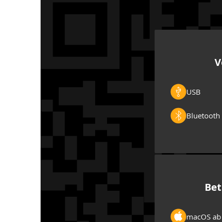
V
USB
Bluetooth 
Bet
macOS ab