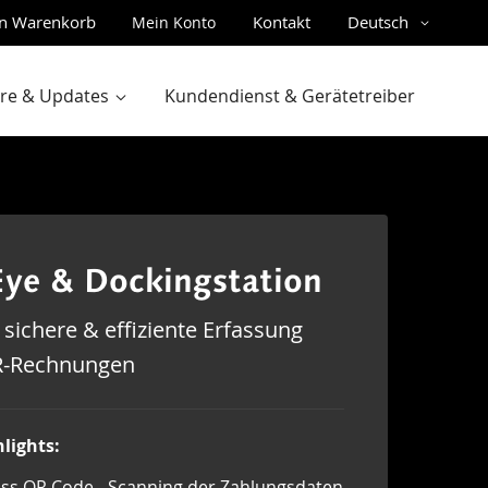
Sprache
n Warenkorb
Kontakt
Deutsch
Mein Konto
gen
are & Updates
Kundendienst & Gerätetreiber
ye & Dockingstation
 sichere & effiziente Erfassung
R-Rechnungen
lights:
iss QR Code - Scanning der Zahlungsdaten