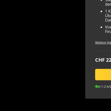
de
1 K
Übe
Da
Vor
Fin
Weitere Hig
CHF 22
In 1-2 Ar