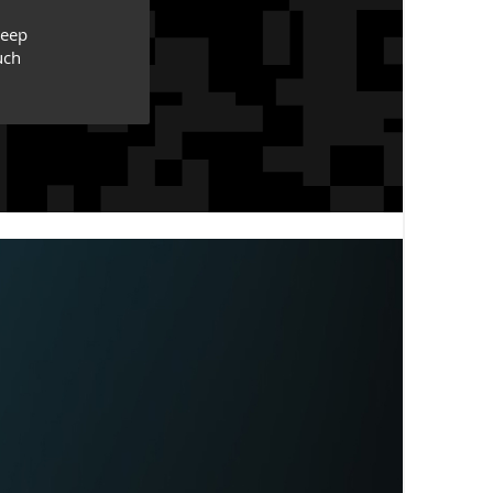
leep
uch