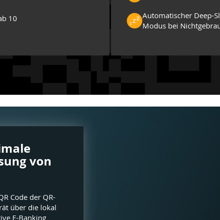
Automatischer Deep-S
ab 10
Modus bei Nichtgebra
imale
ssung von
 QR Code der QR-
t über die lokal
tive E-Banking