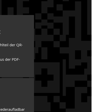
g
lteil der QR-
aus der PDF-
iederaufladbar