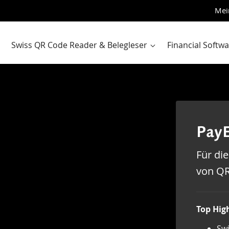
Zum
Mei
Inhalt
sprin
Swiss QR Code Reader & Belegleser
Financial Softw
PayE
Für die
von Q
Top High
Sw