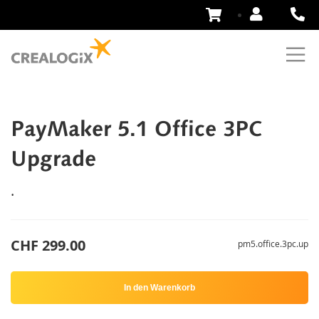
Zum
Inhalt
springen
PayMaker 5.1 Office 3PC
Upgrade
.
CHF 299.00
pm5.office.3pc.up
In den Warenkorb