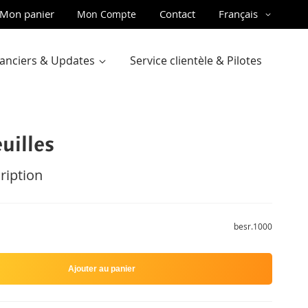
ler
Langue
Mon panier
Contact
Français
Mon Compte
u
ntenu
inanciers & Updates
Service clientèle & Pilotes
uilles
ription
besr.1000
Ajouter au panier