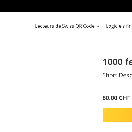
Al
a
co
Lecteurs de Swiss QR Code
Logiciels f
1000 fe
Short Desc
80.00 CHF