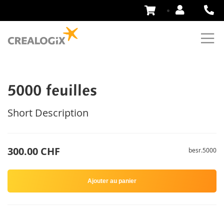
Aller
au
contenu
5000 feuilles
Short Description
300.00 CHF
besr.5000
Ajouter au panier