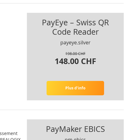
PayEye – Swiss QR
Code Reader
payeye.silver
198.00 CHF
148.00 CHF
Plus d’info
PayMaker EBICS
lissement
pm.ebics
 CREALOGIX