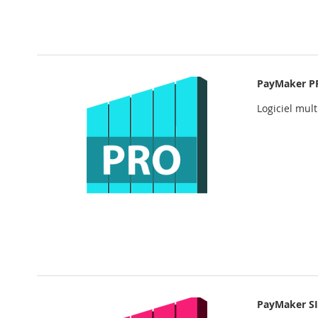
PayMaker P
Logiciel mul
PayMaker S