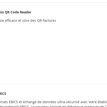
iss QR Code Reader
sie efficace et sûre des QR-factures
BICS
ntrats EBICS et échange de données ultra-sécurisé avec votre étab
a le protocole EBICS. Le nouveau logiciel multibanque premium de