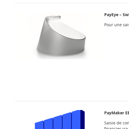
PayEye – Sw
Pour une sai
PayMaker E
Saisie de co
financier vi