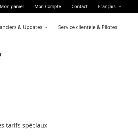
ler
Langue
Mon panier
Contact
Français
Mon Compte
u
ntenu
inanciers & Updates
Service clientèle & Pilotes
e
es tarifs spéciaux