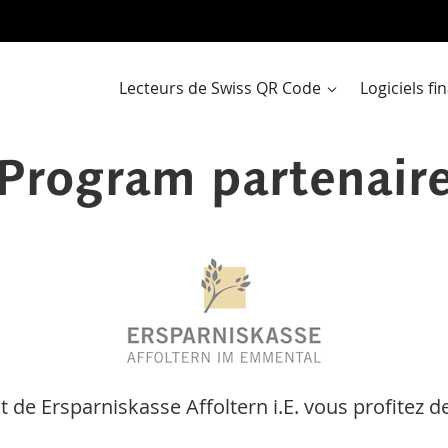
Al
a
co
Lecteurs de Swiss QR Code
Logiciels f
Program partenair
t de Ersparniskasse Affoltern i.E. vous profitez d