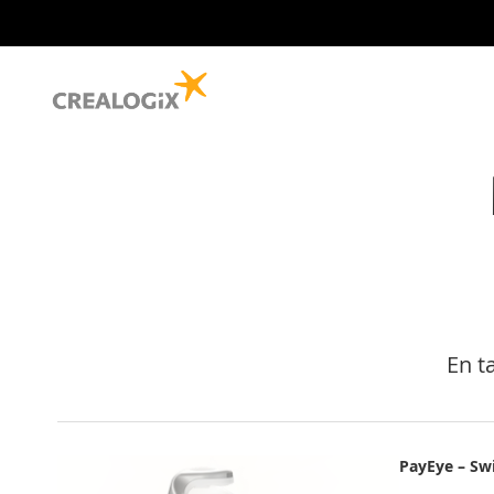
En t
PayEye – Sw