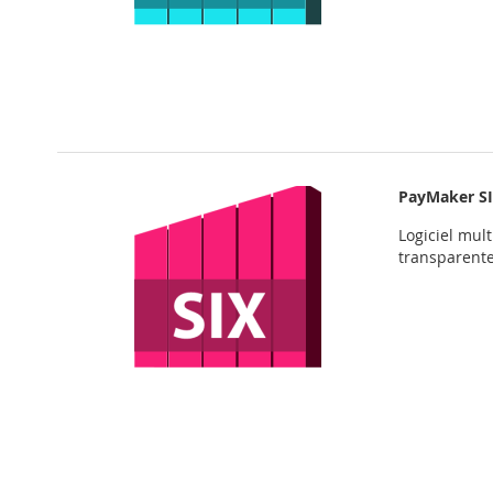
PayMaker S
Logiciel mul
transparent