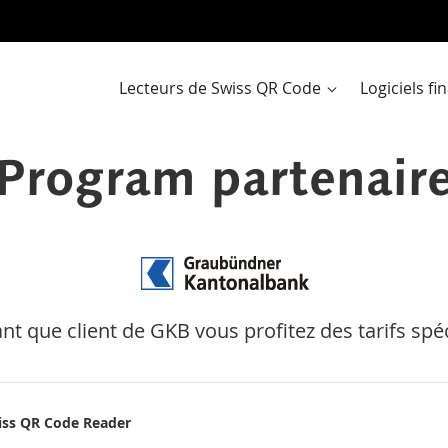
Al
a
co
Lecteurs de Swiss QR Code
Logiciels f
Program partenair
ant que client de GKB vous profitez des tarifs spé
iss QR Code Reader