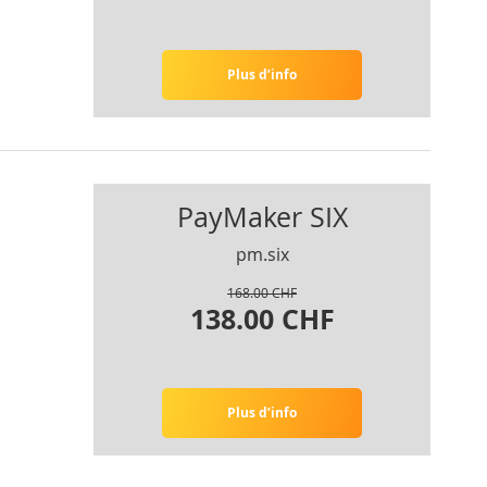
Plus d’info
PayMaker SIX
pm.six
168.00 CHF
138.00 CHF
Plus d’info