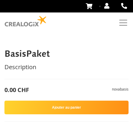
Aller
au
contenu
BasisPaket
Description
0.00 CHF
novabasis
Ajouter au panier