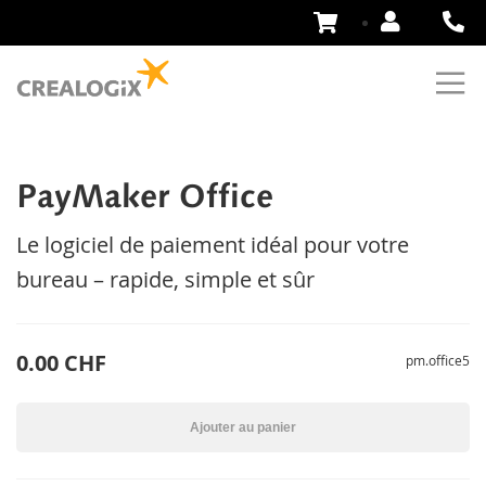
Aller
au
contenu
PayMaker Office
Le logiciel de paiement idéal pour votre
bureau – rapide, simple et sûr
0.00 CHF
pm.office5
Ajouter au panier