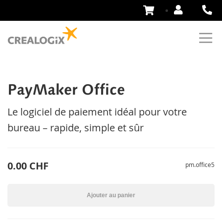
Aller
au
contenu
PayMaker Office
Le logiciel de paiement idéal pour votre
bureau – rapide, simple et sûr
0.00 CHF
pm.office5
Ajouter au panier