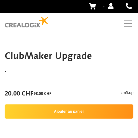
Aller
au
contenu
ClubMaker Upgrade
.
20.00 CHF
cm5.up
98.00 CHF
Ajouter au panier