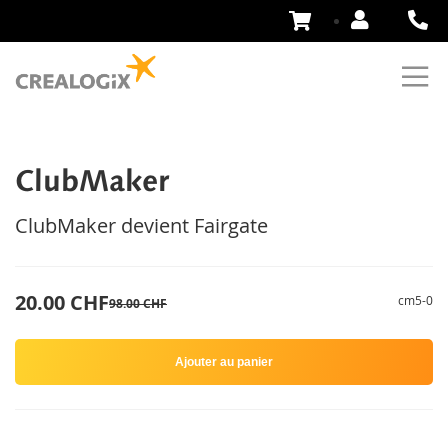
Aller
au
contenu
ClubMaker
ClubMaker devient Fairgate
20.00 CHF
cm5-0
98.00 CHF
Ajouter au panier