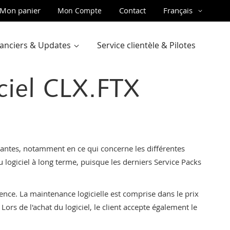
ler
Langue
Mon panier
Contact
Français
Mon Compte
u
ntenu
inanciers & Updates
Service clientèle & Pilotes
ciel CLX.FTX
stantes, notamment en ce qui concerne les différentes
 logiciel à long terme, puisque les derniers Service Packs
ence. La maintenance logicielle est comprise dans le prix
ors de l'achat du logiciel, le client accepte également le