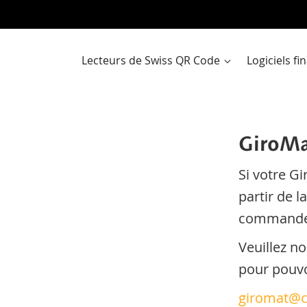
Al
a
co
Lecteurs de Swiss QR Code
Logiciels f
GiroMa
Si votre Gi
partir de l
commander
Veuillez no
pour pouvoi
giromat@c