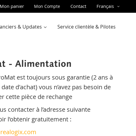
ler
Langue
Mon panier
Contact
Français
Mon Compte
u
ntenu
inanciers & Updates
Service clientèle & Pilotes
t - Alimentation
roMat est toujours sous garantie (2 ans à
a date d'achat) vous n’avez pas besoin de
 cette pièce de rechange
us contacter à l’adresse suivante
r l’obtenir gratuitement :
realogix.com