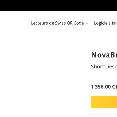
Al
a
co
Lecteurs de Swiss QR Code
Logiciels f
NovaBu
Short Desc
1 356.00 C