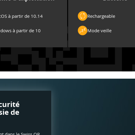
OS à partir de 10.14
Rechargeable
dows à partir de 10
Mode veille
curité
sie de
nt dans le Swiss QR