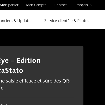
ler
Langue
Mon panier
Contact
Français
Mon Compte
u
ntenu
inanciers & Updates
Service clientèle & Pilotes
ye – Edition
caStato
e saisie efficace et sûre des QR-
es