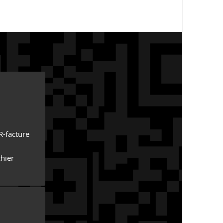
R-facture
hier