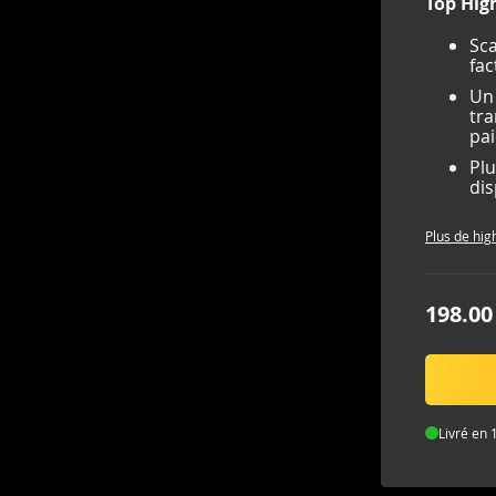
Top High
Sca
fac
Un 
tra
pa
Plu
dis
Plus de hig
198.00
Livré en 