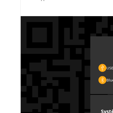
US
Blu
Syst