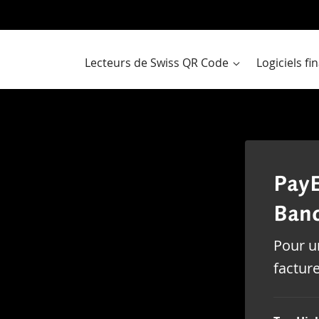
Al
a
co
Lecteurs de Swiss QR Code
Logiciels f
PayE
Ban
Pour un
factur