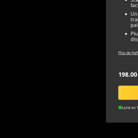
fac
Un 
tra
pa
Plu
dis
Plus de hig
198.00
Livré en 