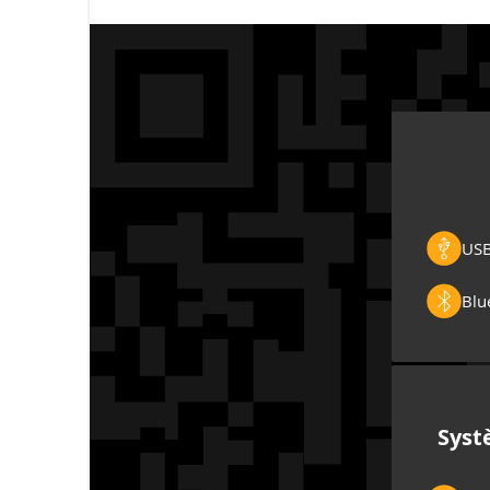
US
Blu
Syst