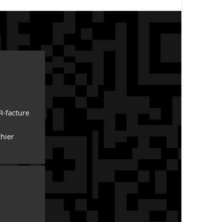
R-facture
hier