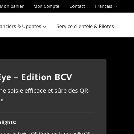
ler
Langue
Mon panier
Contact
Français
Mon Compte
u
ntenu
inanciers & Updates
Service clientèle & Pilotes
ye – Edition BCV
e saisie efficace et sûre des QR-
es
lights:
nner le Swiss QR Code de la nouvelle QR-