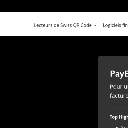
Al
a
co
Lecteurs de Swiss QR Code
Logiciels f
PayE
Pour un
factur
Top High
Sca