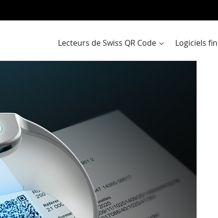
Al
a
co
Lecteurs de Swiss QR Code
Logiciels f