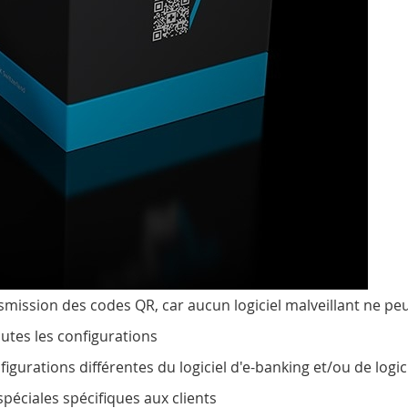
nsmission des codes QR, car aucun logiciel malveillant ne peu
outes les configurations
igurations différentes du logiciel d'e-banking et/ou de logic
spéciales spécifiques aux clients