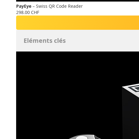
PayEye
– Swiss QR Code Reader
298.00 CHF
Eléments clés