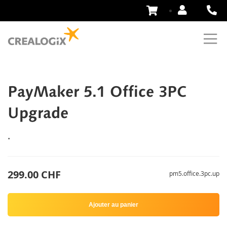
Aller
au
contenu
PayMaker 5.1 Office 3PC
Upgrade
.
299.00 CHF
pm5.office.3pc.up
Ajouter au panier