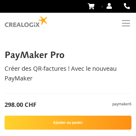
Aller
au
contenu
PayMaker Pro
Créer des QR-factures ! Avec le nouveau
PayMaker
298.00 CHF
paymaker6
Ajouter au panier