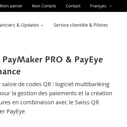
ler
Langue
Mon panier
Contact
Français
Mon Compte
u
ntenu
inanciers & Updates
Service clientèle & Pilotes
 PayMaker PRO & PayEye
nance
 saisie de codes QR : logiciel multibanking
pour la gestion des paiements et la création
ures en combinaison avec le Swiss QR
er PayEye