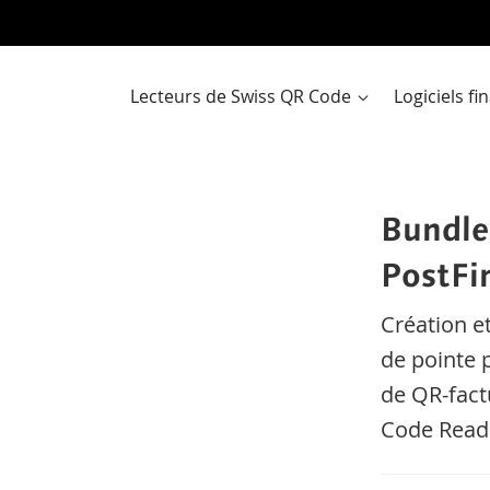
Al
a
co
Lecteurs de Swiss QR Code
Logiciels f
Bundle
PostFi
Création et
de pointe 
de QR-fact
Code Read