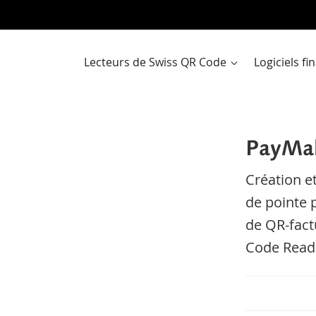
Al
a
co
Lecteurs de Swiss QR Code
Logiciels f
PayMak
Création et
de pointe 
de QR-fact
Code Read