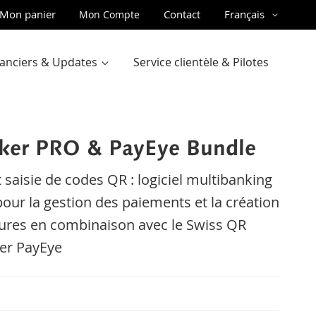
ler
Langue
Mon panier
Contact
Français
Mon Compte
u
ntenu
inanciers & Updates
Service clientèle & Pilotes
er PRO & PayEye Bundle
 saisie de codes QR : logiciel multibanking
pour la gestion des paiements et la création
ures en combinaison avec le Swiss QR
er PayEye