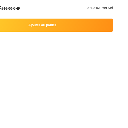
F
pm.pro.silver.set
516.00 CHF
Ajouter au panier