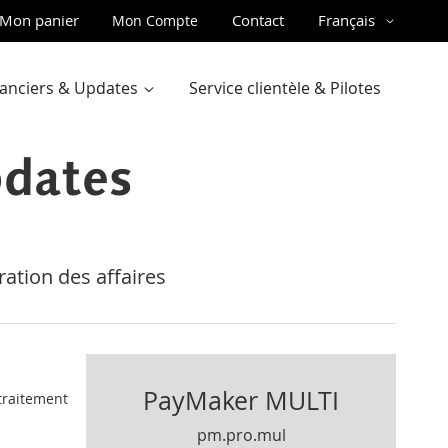
ler
Langue
Mon panier
Contact
Français
Mon Compte
u
ntenu
inanciers & Updates
Service clientèle & Pilotes
pdates
ration des affaires
PayMaker MULTI
 traitement
pm.pro.mul