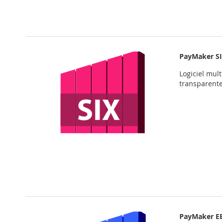
PayMaker S
Logiciel mul
transparent
PayMaker E