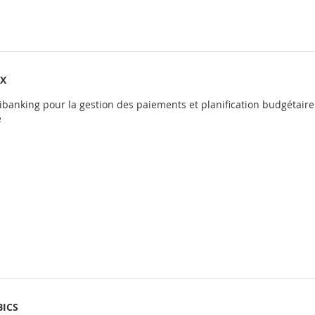
IX
tibanking pour la gestion des paiements et planification budgétaire
e
BICS