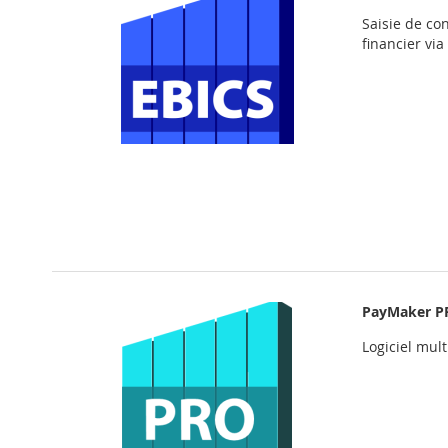
Saisie de co
financier vi
PayMaker P
Logiciel mul