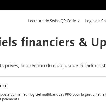
Al
a
co
Lecteurs de Swiss QR Code
Logiciels f
iels financiers & U
 privés, la direction du club jusque-là l'administ
ULTI
iposte du meilleur logiciel multibanques PRO pour la gestion et le
es paiements