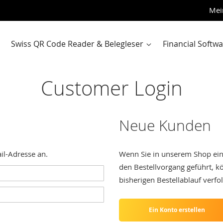
Zum
Mei
Inhalt
sprin
Swiss QR Code Reader & Belegleser
Financial Softw
Customer Login
Neue Kunden
il-Adresse an.
Wenn Sie in unserem Shop ein 
den Bestellvorgang geführt, 
bisherigen Bestellablauf verfo
Ein Konto erstellen