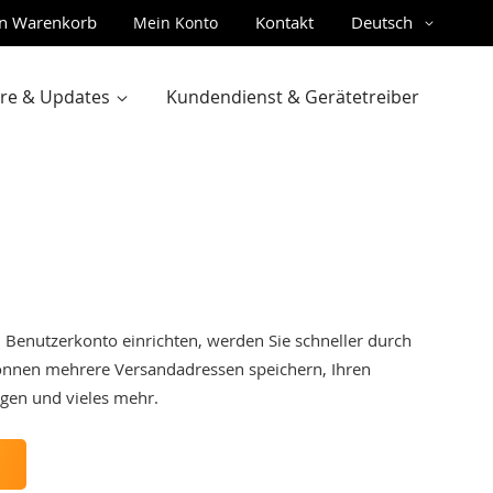
Sprache
n Warenkorb
Kontakt
Deutsch
Mein Konto
gen
are & Updates
Kundendienst & Gerätetreiber
Benutzerkonto einrichten, werden Sie schneller durch
können mehrere Versandadressen speichern, Ihren
lgen und vieles mehr.