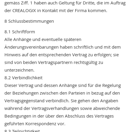
gemäss
Ziff.
1
haben
auch
Geltung
für
Dritte,
die
im
Auftrag
der
CREALOGIX
in
Kontakt
mit
der
Firma
kommen.
8
Schlussbestimmungen
8.1
Schriftform
Alle
Anhänge
und
eventuelle
späteren
Änderungsvereinbarungen
haben
schriftlich
und
mit
dem
Hinweis
auf
den
entsprechenden
Vertrag
zu
erfolgen;
sie
sind
von
beiden
Vertragspartnern
rechtsgültig
zu
unterzeichnen.
8.2
Verbindlichkeit
Dieser
Vertrag
und
dessen
Anhänge
sind
für
die
Regelung
der
Beziehungen
zwischen
den
Parteien
in
bezug
auf
den
Vertragsgegenstand
verbindlich.
Sie
gehen
den
Angaben
während
der
Vertragsverhandlungen
sowie
abweichende
Bedingungen
in
der
über
den
Abschluss
des
Vertrages
geführten
Korrespondenz
vor.
8.3
Teilnichtigkeit