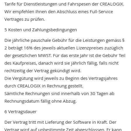
Tarife
für
Dienstleistungen
und
Fahrspesen
der
CREALOGIX.
Wir
empfehlen
Ihnen
den
Abschluss
eines
Full-Service
Vertrages
zu
prüfen.
5
Kosten
und
Zahlungsbedingungen
Die
jährliche
pauschale
Gebühr
für
die
Leistungen
gemäss
§
2
beträgt
16%
des
jeweils
aktuellen
Lizenzpreises
zuzüglich
der
gesetzlichen
MWST.
Für
das
erste
Jahr
ist
die
Gebühr
Teil
des
Kaufpreises,
danach
wird
sie
jährlich
fällig,
falls
nicht
rechtzeitig
der
Vertrag
gekündigt
wird.
Die
Vergütung
wird
jeweils
zu
Beginn
des
Vertragsjahres
durch
CREALOGIX
in
Rechnung
gestellt.
Sämtliche
Rechnungen
sind
innerhalb
von
30
Tagen
ab
Rechnungsdatum
fällig
ohne
Abzug.
6
Vertragsdauer
Der
Vertrag
tritt
mit
Lieferung
der
Software
in
Kraft.
Der
Vertrag
wird
auf
unbestimmte
Zeit
abgeschlossen.
Er
kann