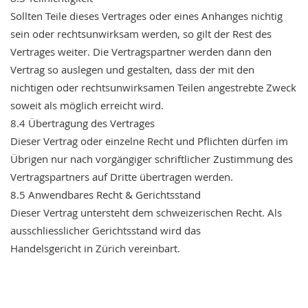
Sollten
Teile
dieses
Vertrages
oder
eines
Anhanges
nichtig
sein
oder
rechtsunwirksam
werden,
so
gilt
der
Rest
des
Vertrages
weiter.
Die
Vertragspartner
werden
dann
den
Vertrag
so
auslegen
und
gestalten,
dass
der
mit
den
nichtigen
oder
rechtsunwirksamen
Teilen
angestrebte
Zweck
soweit
als
möglich
erreicht
wird.
8.4
Übertragung
des
Vertrages
Dieser
Vertrag
oder
einzelne
Recht
und
Pflichten
dürfen
im
Übrigen
nur
nach
vorgängiger
schriftlicher
Zustimmung
des
Vertragspartners
auf
Dritte
übertragen
werden.
8.5
Anwendbares
Recht
&
Gerichtsstand
Dieser
Vertrag
untersteht
dem
schweizerischen
Recht.
Als
ausschliesslicher
Gerichtsstand
wird
das
Handelsgericht
in
Zürich
vereinbart.