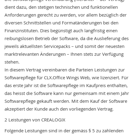
dient
dazu,
den
stetigen
technischen
und
funktionellen
Anforderungen
gerecht
zu
werden,
vor
allem
bezüglich
der
diversen
Schnittstellen
und
Formatänderungen
bei
den
Finanzinstituten.
Dies
begünstigt
auch
langfristig
einen
reibungslosen
Betrieb
der
Software,
da
die
Auslieferung
des
jeweils
aktuellsten
Servicepacks
–
und
somit
der
neuesten
marktrelevanten
Änderungen
–
Ihnen
stets
zur
Verfügung
stehen.
In
diesem
Vertrag
vereinbaren
die
Parteien
Leistungen
zur
Softwarepflege
für
CLX.Office
Wings
Web,
wie
lizenziert.
Für
das
erste
Jahr
ist
die
Softwarepflege
im
Kaufpreis
enthalten,
das
heisst
die
Software
kann
nur
gemeinsam
mit
einem
Jahr
Softwarepflege
gekauft
werden.
Mit
dem
Kauf
der
Software
akzeptiert
der
Kunde
auch
den
vorliegenden
Vertrag.
2
Leistungen
von
CREALOGIX
Folgende
Leistungen
sind
in
der
gemäss
§
5
zu
zahlenden