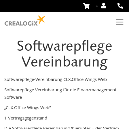
Zum
Inhalt
springen
Softwarepflege
Vereinbarung
Softwarepflege-Vereinbarung
CLX.Office
Wings
Web
Softwarepflege
Vereinbarung
für
die
Finanzmanagement
Software
„CLX.Office
Wings
Web“
1
Vertragsgegenstand
Die
Softwarepflege
Vereinbarung
(hierunter
=
der
Vertrag)