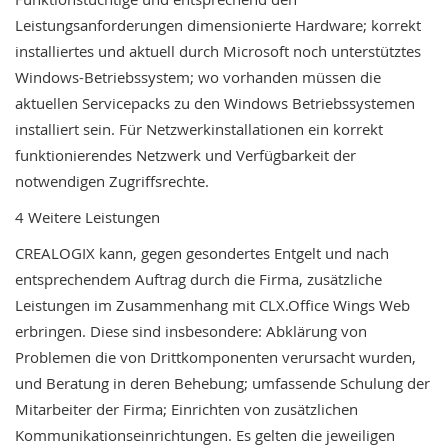
Leistungsanforderungen
dimensionierte
Hardware;
korrekt
installiertes
und
aktuell
durch
Microsoft
noch
unterstütztes
Windows-Betriebssystem;
wo
vorhanden
müssen
die
aktuellen
Servicepacks
zu
den
Windows
Betriebssystemen
installiert
sein.
Für
Netzwerkinstallationen
ein
korrekt
funktionierendes
Netzwerk
und
Verfügbarkeit
der
notwendigen
Zugriffsrechte.
4
Weitere
Leistungen
CREALOGIX
kann,
gegen
gesondertes
Entgelt
und
nach
entsprechendem
Auftrag
durch
die
Firma,
zusätzliche
Leistungen
im
Zusammenhang
mit
CLX.Office
Wings
Web
erbringen.
Diese
sind
insbesondere:
Abklärung
von
Problemen
die
von
Drittkomponenten
verursacht
wurden,
und
Beratung
in
deren
Behebung;
umfassende
Schulung
der
Mitarbeiter
der
Firma;
Einrichten
von
zusätzlichen
Kommunikationseinrichtungen.
Es
gelten
die
jeweiligen