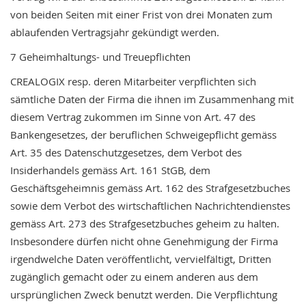
von
beiden
Seiten
mit
einer
Frist
von
drei
Monaten
zum
ablaufenden
Vertragsjahr
gekündigt
werden.
7
Geheimhaltungs-
und
Treuepflichten
CREALOGIX
resp.
deren
Mitarbeiter
verpflichten
sich
sämtliche
Daten
der
Firma
die
ihnen
im
Zusammenhang
mit
diesem
Vertrag
zukommen
im
Sinne
von
Art.
47
des
Bankengesetzes,
der
beruflichen
Schweigepflicht
gemäss
Art.
35
des
Datenschutzgesetzes,
dem
Verbot
des
Insiderhandels
gemäss
Art.
161
StGB,
dem
Geschäftsgeheimnis
gemäss
Art.
162
des
Strafgesetzbuches
sowie
dem
Verbot
des
wirtschaftlichen
Nachrichtendienstes
gemäss
Art.
273
des
Strafgesetzbuches
geheim
zu
halten.
Insbesondere
dürfen
nicht
ohne
Genehmigung
der
Firma
irgendwelche
Daten
veröffentlicht,
vervielfältigt,
Dritten
zugänglich
gemacht
oder
zu
einem
anderen
aus
dem
ursprünglichen
Zweck
benutzt
werden.
Die
Verpflichtung