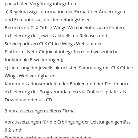
pauschalen
Vergütung
inbegriffen:
a)
Regelmässige
Information
der
Firma
über
Änderungen
und
Erkenntnisse,
die
den
reibungslosen
Betrieb
von
CLX.Office
Wings
Web
beeinflussen
könnten;
b)
Lieferung
der
jeweils
aktuellsten
Releases
und
Servicepacks
zu
CLX.Office
Wings
Web
auf
der
Plattform
.Net
/
C#
(nicht
inbegriffen
sind
wesentliche
funktionale
Erweiterungen);
c)
Lieferung
der
jeweils
aktuellsten
Sammlung
mit
CLX.Office
Wings
Web
verfügbaren
Kommunikationsmodulen
der
Banken
und
der
Postfinance;
d)
Lieferung
der
Programmdateien
via
Online-Update,
als
Download
oder
als
CD.
3
Voraussetzungen
seitens
Firma
Voraussetzungen
für
die
Erbringung
der
Leistungen
gemäss
§
2
sind:
Funktionstüchtige
und
entsprechend
den