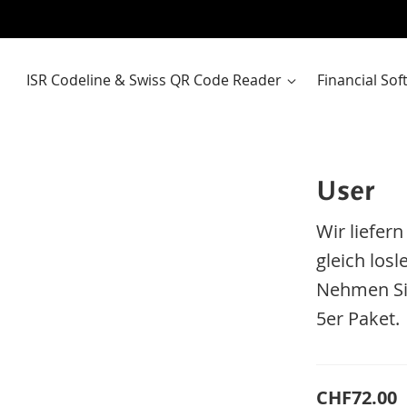
ISR Codeline & Swiss QR Code Reader
Financial So
User
Wir liefer
gleich los
Nehmen Sie
5er Paket.
CHF72.00