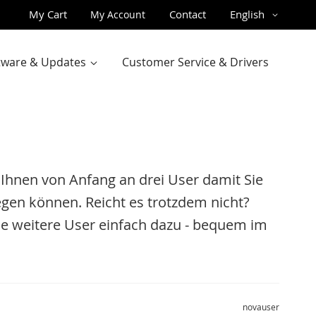
Skip
Language
My Cart
Contact
English
My Account
to
Content
ftware & Updates
Customer Service & Drivers
n Ihnen von Anfang an drei User damit Sie
legen können. Reicht es trotzdem nicht?
 weitere User einfach dazu - bequem im
novauser