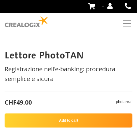
Skip
to
Content
Lettore PhotoTAN
Registrazione nell'e-banking: procedura
semplice e sicura
CHF49.00
photanrai
Add to cart